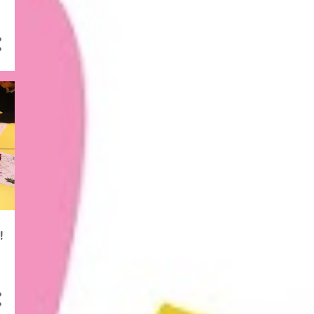
15
abril 2024
6
marzo 2024
15
febrero 2024
13
enero 2024
9
diciembre 2023
14
noviembre 2023
13
octubre 2023
3
septiembre 2023
8
junio 2023
13
mayo 2023
!
8
abril 2023
12
marzo 2023
13
febrero 2023