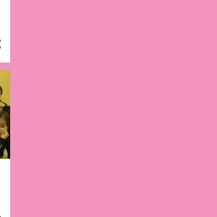
7
febrero 2019
6
enero 2019
8
diciembre 2018
8
noviembre 2018
7
octubre 2018
8
septiembre 2018
23
junio 2018
26
mayo 2018
14
abril 2018
9
marzo 2018
7
febrero 2018
11
enero 2018
12
diciembre 2017
13
noviembre 2017