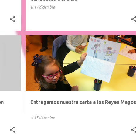
el
17 diciembre
ón
Entregamos nuestra carta a los Reyes Magos
el
17 diciembre