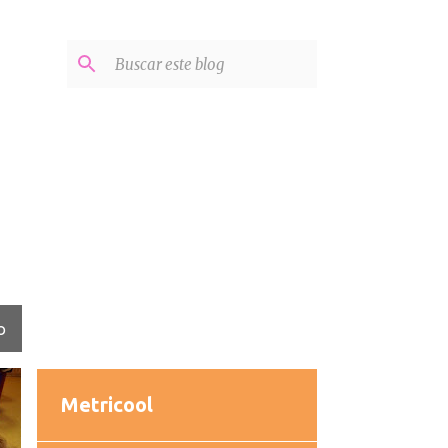
O
Metricool