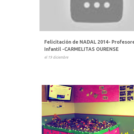
t
r
a
d
a
Felicitación de NADAL 2014- Profesor
s
Infantil -CARMELITAS OURENSE
el
19 diciembre