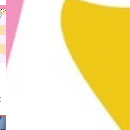
8
enero 2023
15
diciembre 2022
12
noviembre 2022
9
octubre 2022
5
septiembre 2022
14
junio 2022
25
mayo 2022
9
abril 2022
9
marzo 2022
14
febrero 2022
5
enero 2022
1
diciembre 2021
7
noviembre 2021