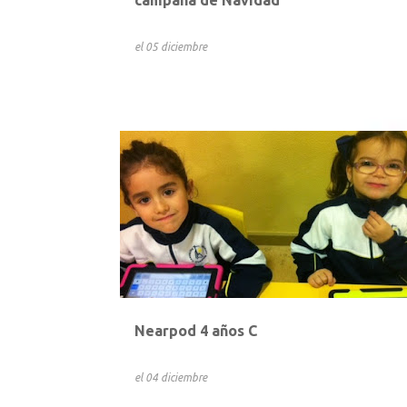
el
05 diciembre
Nearpod 4 años C
el
04 diciembre