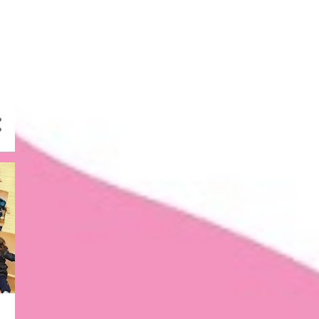
2
mayo 2020
1
abril 2020
6
marzo 2020
8
febrero 2020
4
enero 2020
6
diciembre 2019
6
noviembre 2019
7
octubre 2019
3
septiembre 2019
2
junio 2019
5
mayo 2019
3
abril 2019
6
marzo 2019