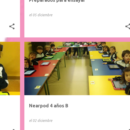
el
05 diciembre
Nearpod 4 años B
el
02 diciembre