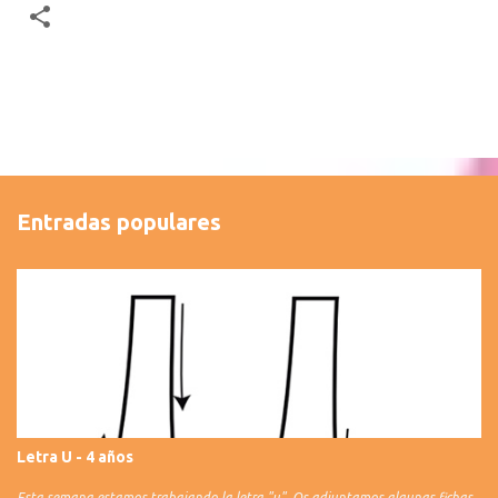
Entradas populares
Letra U - 4 años
Esta semana estamos trabajando la letra "u". Os adjuntamos algunas fichas