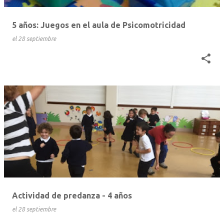
d
a
5 años: Juegos en el aula de Psicomotricidad
s
el
28 septiembre
Actividad de predanza - 4 años
el
28 septiembre