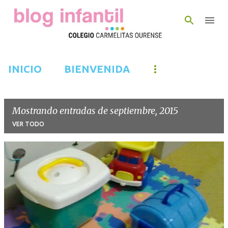
Ir al contenido principal
INICIO
BIENVENIDA
Mostrando entradas de septiembre, 2015
VER TODO
E
n
t
r
a