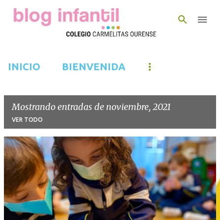
Ir al contenido principal
INICIO
BIENVENIDA
Mostrando entradas de noviembre, 2021
VER TODO
E
n
t
r
a