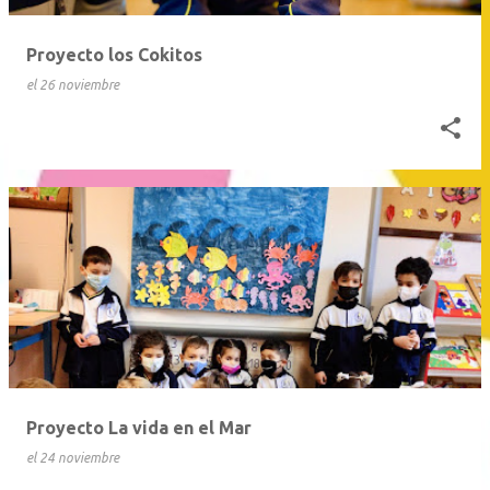
d
a
Proyecto los Cokitos
s
el
26 noviembre
Proyecto La vida en el Mar
el
24 noviembre