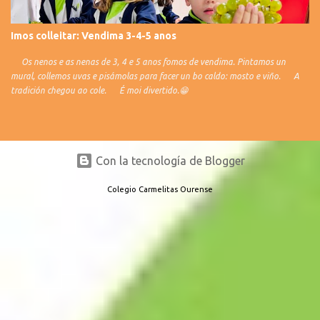
Imos colleitar: Vendima 3-4-5 anos
Os nenos e as nenas de 3, 4 e 5 anos fomos de vendima. Pintamos un
mural, collemos uvas e pisámolas para facer un bo caldo: mosto e viño. A
tradición chegou ao cole. É moi divertido.😁
Con la tecnología de Blogger
Colegio Carmelitas Ourense