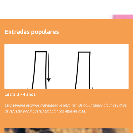
Entradas populares
Letra U - 4 años
Esta semana estamos trabajando la letra "u". Os adjuntamos algunas fichas
de refuerzo por si queréis trabajar con ellos en casa.