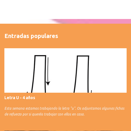
Entradas populares
Letra U - 4 años
Esta semana estamos trabajando la letra "u". Os adjuntamos algunas fichas
de refuerzo por si queréis trabajar con ellos en casa.