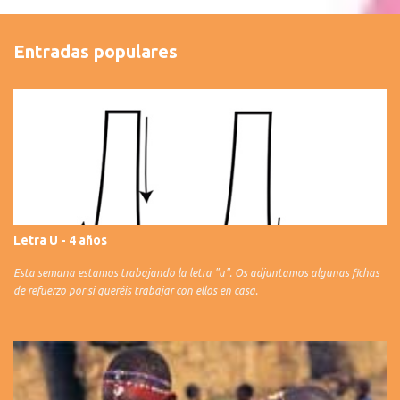
Entradas populares
Letra U - 4 años
Esta semana estamos trabajando la letra "u". Os adjuntamos algunas fichas
de refuerzo por si queréis trabajar con ellos en casa.