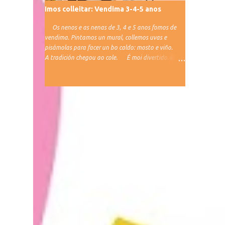
Imos colleitar: Vendima 3-4-5 anos
Os nenos e as nenas de 3, 4 e 5 anos fomos de
vendima. Pintamos un mural, collemos uvas e
pisámolas para facer un bo caldo: mosto e viño.
A tradición chegou ao cole. É moi divertido.😁