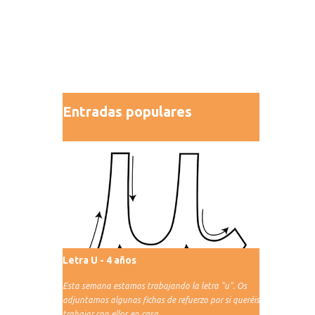
Entradas populares
Letra U - 4 años
Esta semana estamos trabajando la letra "u". Os
adjuntamos algunas fichas de refuerzo por si queréis
trabajar con ellos en casa.