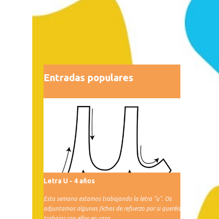
Entradas populares
Letra U - 4 años
Esta semana estamos trabajando la letra "u". Os
adjuntamos algunas fichas de refuerzo por si queréis
trabajar con ellos en casa.