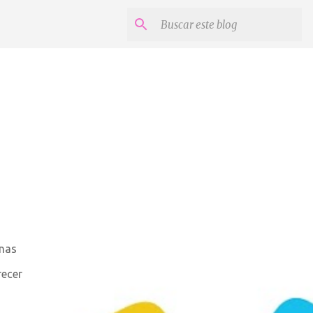
unas
recer