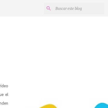
vídeo
ue el
enden