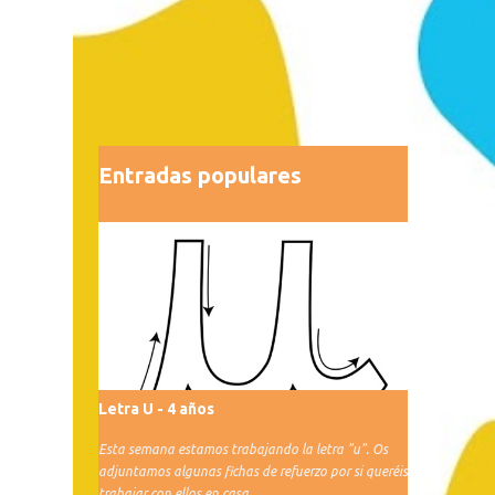
Entradas populares
Letra U - 4 años
Esta semana estamos trabajando la letra "u". Os
adjuntamos algunas fichas de refuerzo por si queréis
trabajar con ellos en casa.