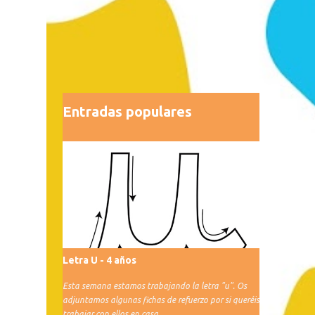
Entradas populares
Letra U - 4 años
Esta semana estamos trabajando la letra "u". Os
adjuntamos algunas fichas de refuerzo por si queréis
trabajar con ellos en casa.