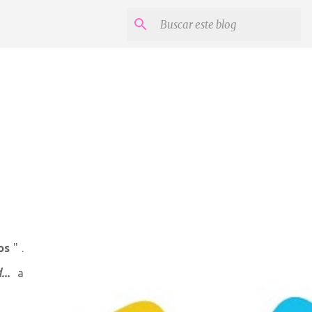
os
" .
d...
a