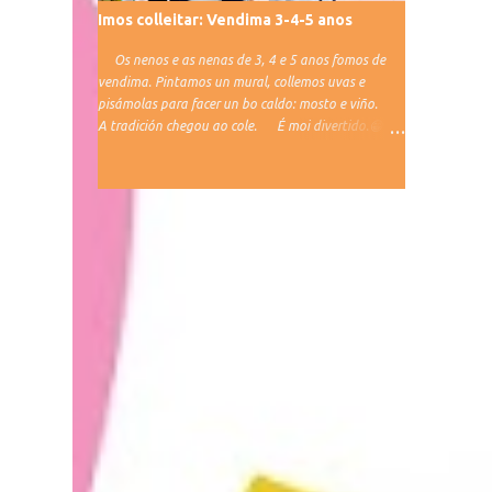
Imos colleitar: Vendima 3-4-5 anos
Os nenos e as nenas de 3, 4 e 5 anos fomos de
vendima. Pintamos un mural, collemos uvas e
pisámolas para facer un bo caldo: mosto e viño.
A tradición chegou ao cole. É moi divertido.😁