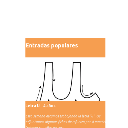
Entradas populares
Letra U - 4 años
Esta semana estamos trabajando la letra "u". Os
adjuntamos algunas fichas de refuerzo por si queréis
trabajar con ellos en casa.