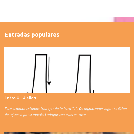
Entradas populares
Letra U - 4 años
Esta semana estamos trabajando la letra "u". Os adjuntamos algunas fichas
de refuerzo por si queréis trabajar con ellos en casa.