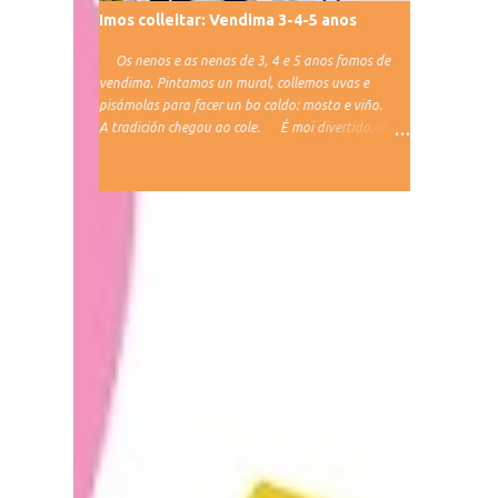
Imos colleitar: Vendima 3-4-5 anos
Os nenos e as nenas de 3, 4 e 5 anos fomos de
vendima. Pintamos un mural, collemos uvas e
pisámolas para facer un bo caldo: mosto e viño.
A tradición chegou ao cole. É moi divertido.😁