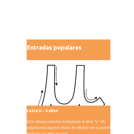
Entradas populares
Letra U - 4 años
Esta semana estamos trabajando la letra "u". Os
adjuntamos algunas fichas de refuerzo por si queréis
trabajar con ellos en casa.