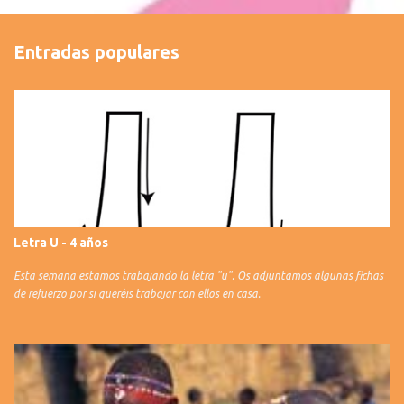
Entradas populares
Letra U - 4 años
Esta semana estamos trabajando la letra "u". Os adjuntamos algunas fichas
de refuerzo por si queréis trabajar con ellos en casa.