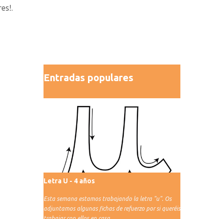
es!.
Entradas populares
Letra U - 4 años
Esta semana estamos trabajando la letra "u". Os
adjuntamos algunas fichas de refuerzo por si queréis
trabajar con ellos en casa.