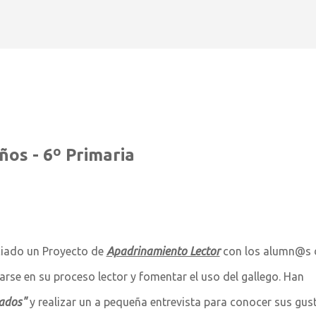
Ir al contenido principal
ños - 6º Primaria
ciado un Proyecto de
Apadrinamiento Lector
con los alumn@s 
rse en su proceso lector y fomentar el uso del gallego. Han
jados"
y realizar un a pequeña entrevista para conocer sus gus