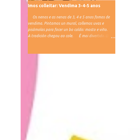
Imos colleitar: Vendima 3-4-5 anos
Os nenos e as nenas de 3, 4 e 5 anos fomos de
vendima. Pintamos un mural, collemos uvas e
pisámolas para facer un bo caldo: mosto e viño.
A tradición chegou ao cole. É moi divertido.😁