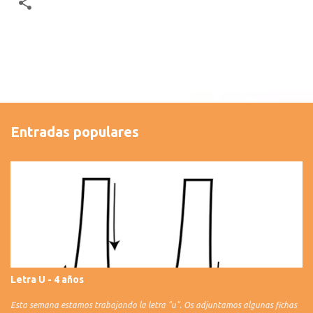
Entradas populares
Letra U - 4 años
Esta semana estamos trabajando la letra "u". Os adjuntamos algunas fichas