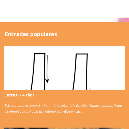
Entradas populares
Letra U - 4 años
Esta semana estamos trabajando la letra "u". Os adjuntamos algunas fichas
de refuerzo por si queréis trabajar con ellos en casa.