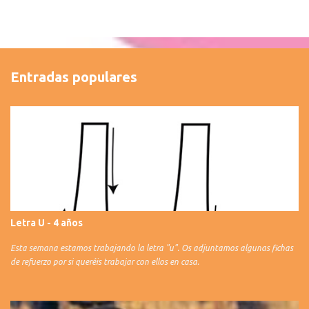
Entradas populares
Letra U - 4 años
Esta semana estamos trabajando la letra "u". Os adjuntamos algunas fichas
de refuerzo por si queréis trabajar con ellos en casa.