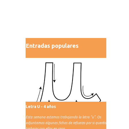
Entradas populares
Letra U - 4 años
Esta semana estamos trabajando la letra "u". Os
adjuntamos algunas fichas de refuerzo por si queréis
trabajar con ellos en casa.