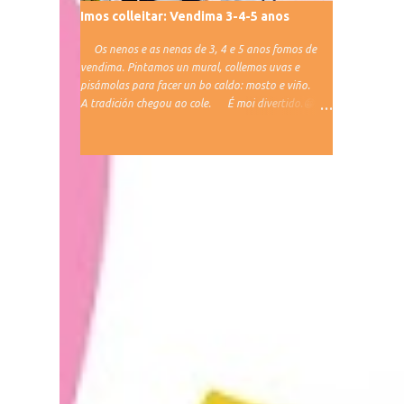
Imos colleitar: Vendima 3-4-5 anos
Os nenos e as nenas de 3, 4 e 5 anos fomos de
vendima. Pintamos un mural, collemos uvas e
pisámolas para facer un bo caldo: mosto e viño.
A tradición chegou ao cole. É moi divertido.😁