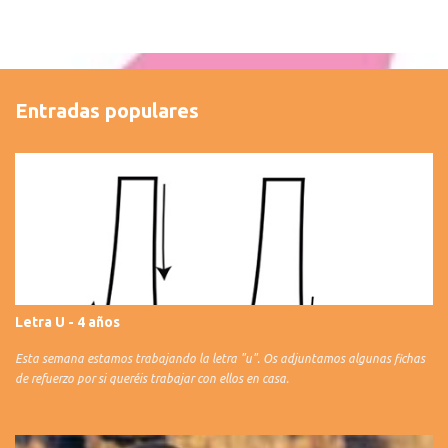
Entradas populares
Letra U - 4 años
Esta semana estamos trabajando la letra "u". Os adjuntamos algunas fichas
de refuerzo por si queréis trabajar con ellos en casa.